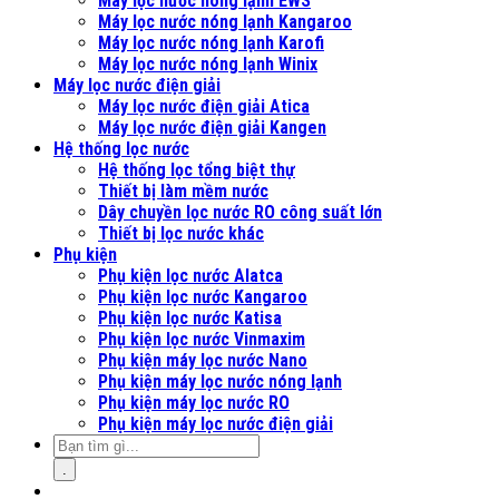
Máy lọc nước nóng lạnh EWS
Máy lọc nước nóng lạnh Kangaroo
Máy lọc nước nóng lạnh Karofi
Máy lọc nước nóng lạnh Winix
Máy lọc nước điện giải
Máy lọc nước điện giải Atica
Máy lọc nước điện giải Kangen
Hệ thống lọc nước
Hệ thống lọc tổng biệt thự
Thiết bị làm mềm nước
Dây chuyền lọc nước RO công suất lớn
Thiết bị lọc nước khác
Phụ kiện
Phụ kiện lọc nước Alatca
Phụ kiện lọc nước Kangaroo
Phụ kiện lọc nước Katisa
Phụ kiện lọc nước Vinmaxim
Phụ kiện máy lọc nước Nano
Phụ kiện máy lọc nước nóng lạnh
Phụ kiện máy lọc nước RO
Phụ kiện máy lọc nước điện giải
.