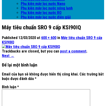
Phụ kiện máy lọc nước Nano
Phụ kiện máy lọc nước nóng lạnh
Phụ kiện máy lọc nước RO
Phụ kiện máy lọc nước điện giải
Máy tiêu chuẩn SRO 9 cấp KSI90IQ
Published
12/03/2020
at
600 × 600
in
Máy tiêu chuẩn SRO 9 cấp
KSI90IQ
Trackbacks are closed, but you can
post a comment
.
Next
→
Để lại một bình luận
Email của bạn sẽ không được hiển thị công khai.
Các trường bắt
buộc được đánh dấu
*
Bình luận
*