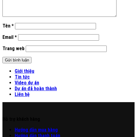
Tên
*
Email
*
Trang web
Giới thiệu
Tin tức
Video dự án
Dự án đã hoàn thành
Liên hệ
Hỗ trợ khách hàng
Hư
ớng
d
ẫn
mua hàng
Hướng dẫn thanh toán