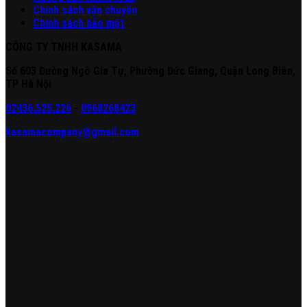
Chính sách vận chuyển
Chính sách bảo mật
CÔNG TY TNHH KASAMA
Số 603 Đường Ngô Gia Tự, Phường Đức Giang, Quận Long Biên,
TP Hà Nội
02436.525.226
-
0968268423
kasamacompany@gmail.com