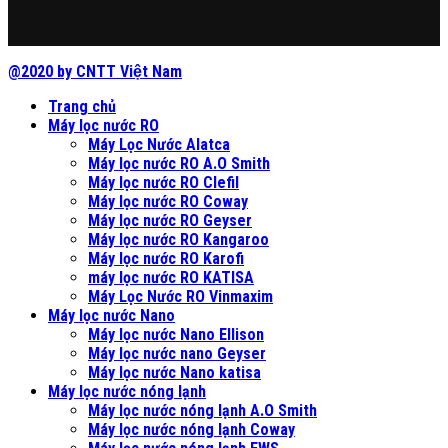
@2020 by CNTT Việt Nam
Trang chủ
Máy lọc nước RO
Máy Lọc Nước Alatca
Máy lọc nước RO A.O Smith
Máy lọc nước RO Clefil
Máy lọc nước RO Coway
Máy lọc nước RO Geyser
Máy lọc nước RO Kangaroo
Máy lọc nước RO Karofi
máy lọc nước RO KATISA
Máy Lọc Nước RO Vinmaxim
Máy lọc nước Nano
Máy lọc nước Nano Ellison
Máy lọc nước nano Geyser
Máy lọc nước Nano katisa
Máy lọc nước nóng lạnh
Máy lọc nước nóng lạnh A.O Smith
Máy lọc nước nóng lạnh Coway