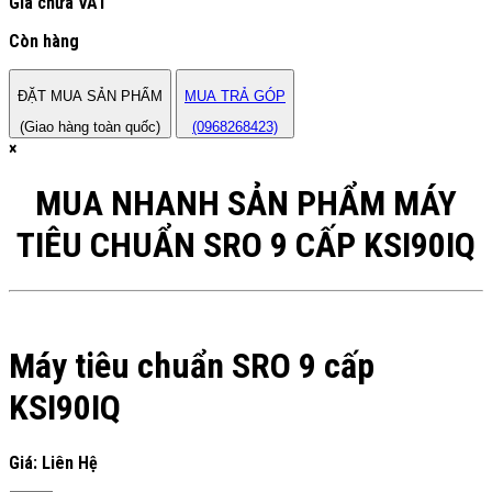
Giá chưa VAT
Còn hàng
ĐẶT MUA SẢN PHẨM
MUA TRẢ GÓP
(Giao hàng toàn quốc)
(0968268423)
×
MUA NHANH SẢN PHẨM MÁY
TIÊU CHUẨN SRO 9 CẤP KSI90IQ
Máy tiêu chuẩn SRO 9 cấp
KSI90IQ
Giá: Liên Hệ