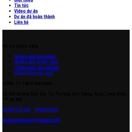
Tin tức
Video dự án
Dự án đã hoàn thành
Liên hệ
Hỗ trợ khách hàng
Hư
ớng
d
ẫn
mua hàng
Hướng dẫn thanh toán
Chính sách vận chuyển
Chính sách bảo mật
CÔNG TY TNHH KASAMA
Số 603 Đường Ngô Gia Tự, Phường Đức Giang, Quận Long Biên,
TP Hà Nội
02436.525.226
-
0968268423
kasamacompany@gmail.com