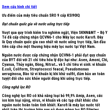
Xem cấu hình chi tiết
Ưu điểm của máy tiêu chuẩn SRO 9 cấp KSI90IQ
Đạt chuẩn quốc gia về nước uống trực tiếp
Vượt qua quy trình kiểm tra nghiêm ngặt, Viện SKNN&MT – Bộ Y
Tế đã cấp chứng nhận QCVN6-1 cho Máy lọc nước Karofi. Đây
là Quy chuẩn quốc gia cao nhất về nước uống trực tiếp, lần đầu
tiên cấp cho một thương hiệu máy lọc nước tại Việt Nam.
Nguồn nước được cấp chứng nhận QCVN6-1 phải đạt quy chuẩn
của BYT đối với 21 chỉ tiêu hóa lý độc hại như: Asen, Amoni, Chì,
Cyanua, Thủy ngân, Đồng, Nitrat… và 5 chỉ tiêu vi sinh: vi khuẩn
E.coli, Coliform, Streptococci feacal, Pseudomonas
aeruginosa, Bào tử vi khuẩn kị khí khử sulfit, đảm bảo an toàn
tuyệt đối cho sức khỏe người dùng khi uống trực tiếp.
Công nghệ lọc RO
Công nghệ lọc RO có khả năng loại bỏ 99,9% Amip, Asen, các
ion kim loại nặng, virus, vi khuẩn và các tạp chất khác cho
nguồn nước hoàn toàn tinh khiết. Karofi là máy lọc nước tốt
nhất trên thị trường hiện nay sử dụng màng lọc RO Filmtec,