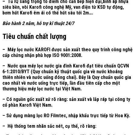
– Tủ IQ sang trọng tô điểm cho căn bếp hiện đại,bình áp nhựa
siêu bền, vòi Karofi công nghệ Mỹ, van điện từ KSD tự động,
bơm hút Karofi êm ái có thể hút sâu tới 2m….
Bảo hành 2 năm, hỗ trợ kĩ thuật 24/7
Tiêu chuẩn chất lượng
– Máy lọc nước KAROFI được sản xuất theo quy trình công nghệ
cấp chứng nhận phù hợp ISO 9001:2008.
– Nước qua máy lọc nước gia đình Karofi đạt tiêu chuẩn QCVN
6-1:2010/BYT (Quy chuẩn kỹ thuật quốc gia về nước khoáng
thiên nhiên và nước uống đóng chai). Đây là Quy chuẩn quốc gia
cao nhất về nước uống trực tiếp, lần đầu tiên cấp cho một
thương hiệu máy lọc nước tại Việt Nam.
– Có nguồn gốc xuất xứ rõ ràng: sản xuất và lắp ráp tại công ty
cổ phần Karofi Việt Nam.
– Sử dụng màng lọc RO Filmtec, nhập khẩu trực tiếp từ Hoa Kỳ.
– Hệ thống tem nhãn sắc nét, cụ thể, rõ ràng: