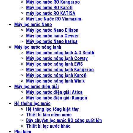
Máy lọc nước RO Kangaroo
Máy lọc nước RO Karofi
máy lọc nước RO KATISA
Máy Lọc Nước RO Vinmaxim
Máy lọc nước Nano
Máy lọc nước Nano Ellison
Máy lọc nước nano Geyser
Máy lọc nước Nano katisa
Máy lọc nước nóng lạnh
Máy lọc nước nóng lạnh A.O Smith
Máy lọc nước nóng lạnh Coway
Máy lọc nước nóng lạnh EWS
Máy lọc nước nóng lạnh Kangaroo
Máy lọc nước nóng lạnh Karofi
Máy lọc nước nóng lạnh Winix
Máy lọc nước điện giải
Máy lọc nước điện giải Atica
Máy lọc nước điện giải Kangen
Hệ thống lọc nước
Hệ thống lọc tổng biệt thự
Thiết bị làm mềm nước
Dây chuyền lọc nước RO công suất lớn
Thiết bị lọc nước khác
Phụ kiện