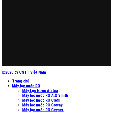
@2020 by CNTT Việt Nam
Trang chủ
Máy lọc nước RO
Máy Lọc Nước Alatca
Máy lọc nước RO A.O Smith
Máy lọc nước RO Clefil
Máy lọc nước RO Coway
Máy lọc nước RO Geyser