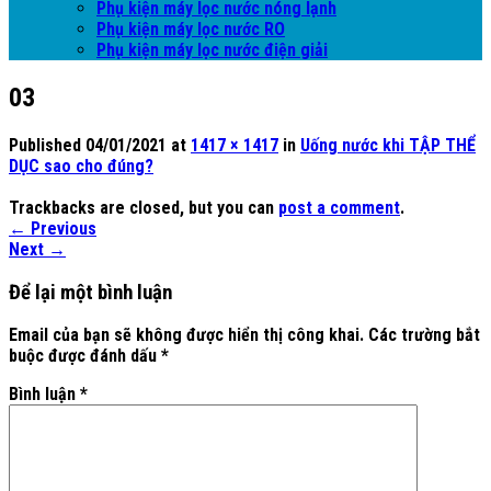
Phụ kiện máy lọc nước nóng lạnh
Phụ kiện máy lọc nước RO
Phụ kiện máy lọc nước điện giải
03
Published
04/01/2021
at
1417 × 1417
in
Uống nước khi TẬP THỂ
DỤC sao cho đúng?
Trackbacks are closed, but you can
post a comment
.
←
Previous
Next
→
Để lại một bình luận
Email của bạn sẽ không được hiển thị công khai.
Các trường bắt
buộc được đánh dấu
*
Bình luận
*