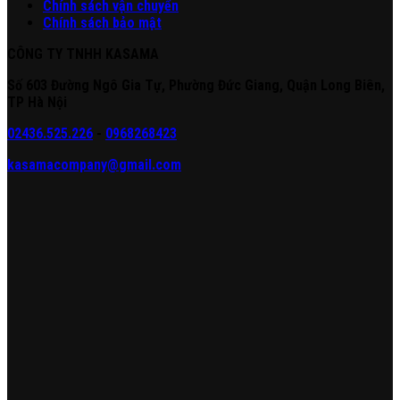
Chính sách vận chuyển
Chính sách bảo mật
CÔNG TY TNHH KASAMA
Số 603 Đường Ngô Gia Tự, Phường Đức Giang, Quận Long Biên,
TP Hà Nội
02436.525.226
-
0968268423
kasamacompany@gmail.com