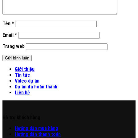
Tên
*
Email
*
Trang web
Giới thiệu
Tin tức
Video dự án
Dự án đã hoàn thành
Liên hệ
Hỗ trợ khách hàng
Hư
ớng
d
ẫn
mua hàng
Hướng dẫn thanh toán