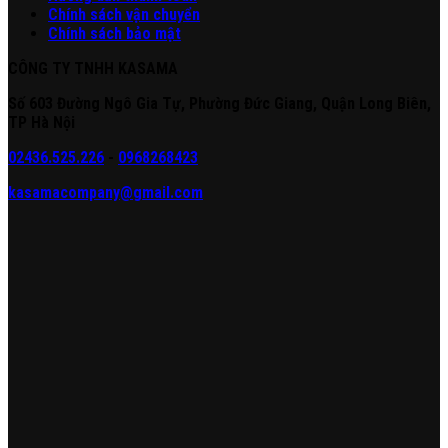
Chính sách vận chuyển
Chính sách bảo mật
CÔNG TY TNHH KASAMA
Số 603 Đường Ngô Gia Tự, Phường Đức Giang, Quận Long Biên,
TP Hà Nội
02436.525.226
-
0968268423
kasamacompany@gmail.com