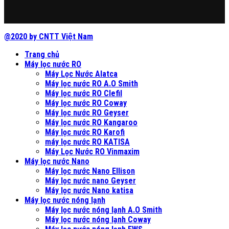
@2020 by CNTT Việt Nam
Trang chủ
Máy lọc nước RO
Máy Lọc Nước Alatca
Máy lọc nước RO A.O Smith
Máy lọc nước RO Clefil
Máy lọc nước RO Coway
Máy lọc nước RO Geyser
Máy lọc nước RO Kangaroo
Máy lọc nước RO Karofi
máy lọc nước RO KATISA
Máy Lọc Nước RO Vinmaxim
Máy lọc nước Nano
Máy lọc nước Nano Ellison
Máy lọc nước nano Geyser
Máy lọc nước Nano katisa
Máy lọc nước nóng lạnh
Máy lọc nước nóng lạnh A.O Smith
Máy lọc nước nóng lạnh Coway