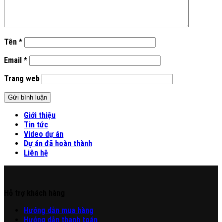
Tên
*
Email
*
Trang web
Giới thiệu
Tin tức
Video dự án
Dự án đã hoàn thành
Liên hệ
Hỗ trợ khách hàng
Hư
ớng
d
ẫn
mua hàng
Hướng dẫn thanh toán