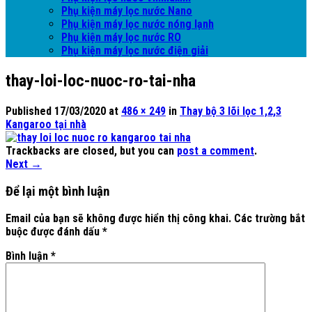
Phụ kiện máy lọc nước Nano
Phụ kiện máy lọc nước nóng lạnh
Phụ kiện máy lọc nước RO
Phụ kiện máy lọc nước điện giải
thay-loi-loc-nuoc-ro-tai-nha
Published
17/03/2020
at
486 × 249
in
Thay bộ 3 lõi lọc 1,2,3
Kangaroo tại nhà
Trackbacks are closed, but you can
post a comment
.
Next
→
Để lại một bình luận
Email của bạn sẽ không được hiển thị công khai.
Các trường bắt
buộc được đánh dấu
*
Bình luận
*