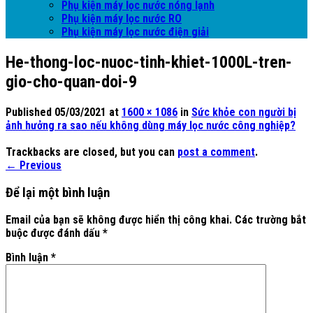
Phụ kiện máy lọc nước nóng lạnh
Phụ kiện máy lọc nước RO
Phụ kiện máy lọc nước điện giải
He-thong-loc-nuoc-tinh-khiet-1000L-tren-
gio-cho-quan-doi-9
Published
05/03/2021
at
1600 × 1086
in
Sức khỏe con người bị
ảnh hưởng ra sao nếu không dùng máy lọc nước công nghiệp?
Trackbacks are closed, but you can
post a comment
.
←
Previous
Để lại một bình luận
Email của bạn sẽ không được hiển thị công khai.
Các trường bắt
buộc được đánh dấu
*
Bình luận
*