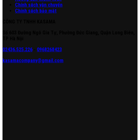
Chính sách vận chuyển
Chính sách bảo mật
CÔNG TY TNHH KASAMA
Số 603 Đường Ngô Gia Tự, Phường Đức Giang, Quận Long Biên,
TP Hà Nội
02436.525.226
-
0968268423
kasamacompany@gmail.com