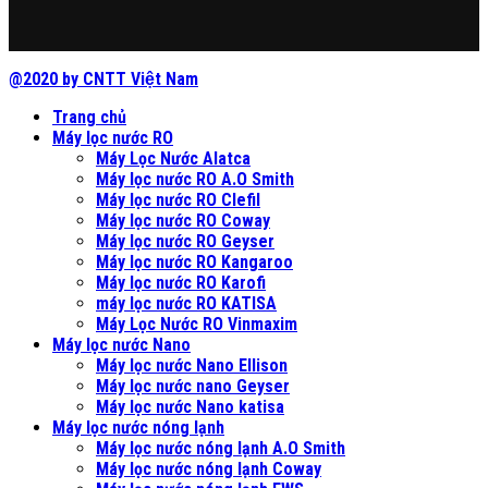
@2020 by CNTT Việt Nam
Trang chủ
Máy lọc nước RO
Máy Lọc Nước Alatca
Máy lọc nước RO A.O Smith
Máy lọc nước RO Clefil
Máy lọc nước RO Coway
Máy lọc nước RO Geyser
Máy lọc nước RO Kangaroo
Máy lọc nước RO Karofi
máy lọc nước RO KATISA
Máy Lọc Nước RO Vinmaxim
Máy lọc nước Nano
Máy lọc nước Nano Ellison
Máy lọc nước nano Geyser
Máy lọc nước Nano katisa
Máy lọc nước nóng lạnh
Máy lọc nước nóng lạnh A.O Smith
Máy lọc nước nóng lạnh Coway