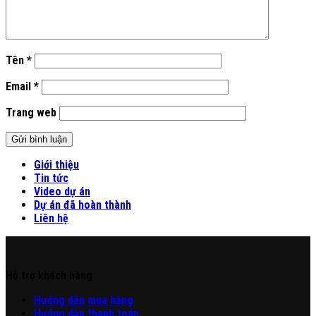
Tên
*
Email
*
Trang web
Giới thiệu
Tin tức
Video dự án
Dự án đã hoàn thành
Liên hệ
Hỗ trợ khách hàng
Hư
ớng
d
ẫn
mua hàng
Hướng dẫn thanh toán