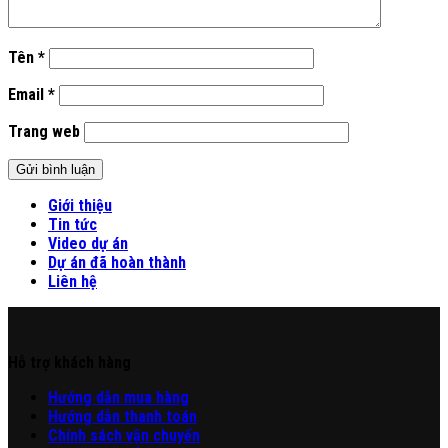
Tên
*
Email
*
Trang web
Giới thiệu
Tin tức
Video dự án
Dự án đã hoàn thành
Liên hệ
Hỗ trợ khách hàng
Hư
ớng
d
ẫn
mua hàng
Hướng dẫn thanh toán
Chính sách vận chuyển