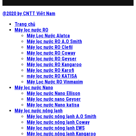
@2020 by CNTT Việt Nam
Trang chủ
Máy lọc nước RO
Máy Lọc Nước Alatca
Máy lọc nước RO A.O Smith
Máy lọc nước RO Clefil
Máy lọc nước RO Coway
Máy lọc nước RO Geyser
Máy lọc nước RO Kangaroo
Máy lọc nước RO Karofi
máy lọc nước RO KATISA
Máy Lọc Nước RO Vinmaxim
Máy lọc nước Nano
Máy lọc nước Nano Ellison
Máy lọc nước nano Geyser
Máy lọc nước Nano katisa
Máy lọc nước nóng lạnh
Máy lọc nước nóng lạnh A.O Smith
Máy lọc nước nóng lạnh Coway
Máy lọc nước nóng lạnh EWS
Máy lọc nước nóng lạnh Kangaroo