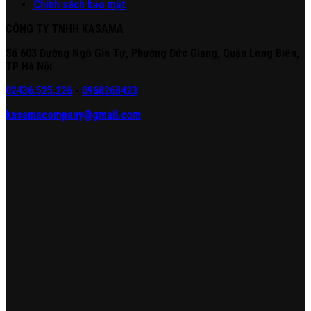
Chính sách bảo mật
CÔNG TY TNHH KASAMA
Số 603 Đường Ngô Gia Tự, Phường Đức Giang, Quận Long Biên,
TP Hà Nội
02436.525.226
-
0968268423
kasamacompany@gmail.com