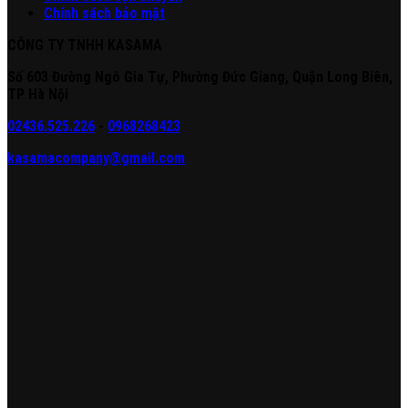
Chính sách bảo mật
CÔNG TY TNHH KASAMA
Số 603 Đường Ngô Gia Tự, Phường Đức Giang, Quận Long Biên,
TP Hà Nội
02436.525.226
-
0968268423
kasamacompany@gmail.com