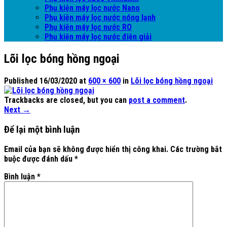
Phụ kiện máy lọc nước Nano
Phụ kiện máy lọc nước nóng lạnh
Phụ kiện máy lọc nước RO
Phụ kiện máy lọc nước điện giải
Lõi lọc bóng hồng ngoại
Published
16/03/2020
at
600 × 600
in
Lõi lọc bóng hồng ngoại
Trackbacks are closed, but you can
post a comment
.
Next
→
Để lại một bình luận
Email của bạn sẽ không được hiển thị công khai.
Các trường bắt
buộc được đánh dấu
*
Bình luận
*