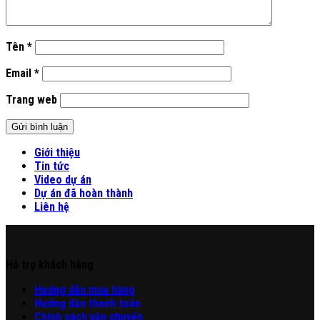
Tên
*
Email
*
Trang web
Giới thiệu
Tin tức
Video dự án
Dự án đã hoàn thành
Liên hệ
Hỗ trợ khách hàng
Hư
ớng
d
ẫn
mua hàng
Hướng dẫn thanh toán
Chính sách vận chuyển