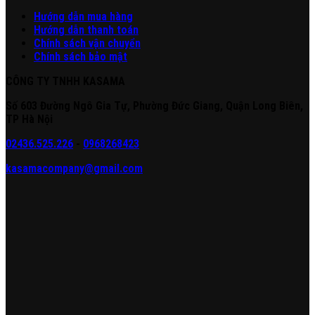
Hư
ớng
d
ẫn
mua hàng
Hướng dẫn thanh toán
Chính sách vận chuyển
Chính sách bảo mật
CÔNG TY TNHH KASAMA
Số 603 Đường Ngô Gia Tự, Phường Đức Giang, Quận Long Biên,
TP Hà Nội
02436.525.226
-
0968268423
kasamacompany@gmail.com