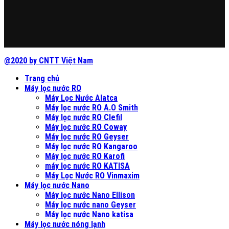
@2020 by CNTT Việt Nam
Trang chủ
Máy lọc nước RO
Máy Lọc Nước Alatca
Máy lọc nước RO A.O Smith
Máy lọc nước RO Clefil
Máy lọc nước RO Coway
Máy lọc nước RO Geyser
Máy lọc nước RO Kangaroo
Máy lọc nước RO Karofi
máy lọc nước RO KATISA
Máy Lọc Nước RO Vinmaxim
Máy lọc nước Nano
Máy lọc nước Nano Ellison
Máy lọc nước nano Geyser
Máy lọc nước Nano katisa
Máy lọc nước nóng lạnh