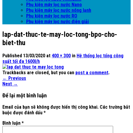
Phụ kiện máy lọc nước Nano
Phụ kiện máy lọc nước nóng lạnh
Phụ kiện máy lọc nước RO
Phụ kiện máy lọc nước điện giải
lap-dat-thuc-te-may-loc-tong-bpo-cho-
biet-thu
Published
13/03/2020
at
400 × 300
in
Hệ thống lọc tổng công
suất tối đa 1600l/h
Trackbacks are closed, but you can
post a comment
.
←
Previous
Next
→
Để lại một bình luận
Email của bạn sẽ không được hiển thị công khai.
Các trường bắt
buộc được đánh dấu
*
Bình luận
*