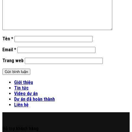
Tên
*
Email
*
Trang web
Giới thiệu
Tin tức
Video dự án
Dự án đã hoàn thành
Liên hệ
Hỗ trợ khách hàng