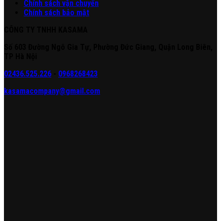
Chính sách vận chuyển
Chính sách bảo mật
CÔNG TY TNHH KASAMA
Số 603 Đường Ngô Gia Tự, Phường Đức Giang, Quận Long Biên,
TP Hà Nội
02436.525.226
-
0968268423
kasamacompany@gmail.com