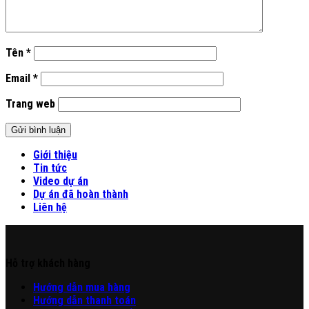
Tên
*
Email
*
Trang web
Giới thiệu
Tin tức
Video dự án
Dự án đã hoàn thành
Liên hệ
Hỗ trợ khách hàng
Hư
ớng
d
ẫn
mua hàng
Hướng dẫn thanh toán