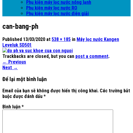
Phụ kiện máy lọc nước nóng lạnh
Phụ kiện máy lọc nước RO
Phụ kiện máy lọc nước điện giải
can-bang-ph
Published
13/03/2020
at
538 × 185
in
Máy lọc nước Kangen
Leveluk SD501
Trackbacks are closed, but you can
post a comment
.
←
Previous
Next
→
Để lại một bình luận
Email của bạn sẽ không được hiển thị công khai.
Các trường bắt
buộc được đánh dấu
*
Bình luận
*