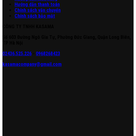
Hướng dẫn thanh toán
Chính sách vận chuyển
Chính sách bảo mật
CÔNG TY TNHH KASAMA
Số 603 Đường Ngô Gia Tự, Phường Đức Giang, Quận Long Biên,
TP Hà Nội
02436.525.226
-
0968268423
kasamacompany@gmail.com