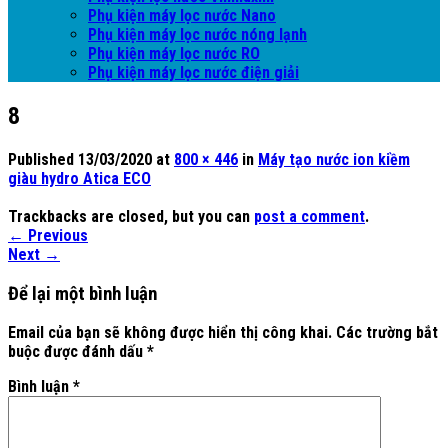
Phụ kiện máy lọc nước Nano
Phụ kiện máy lọc nước nóng lạnh
Phụ kiện máy lọc nước RO
Phụ kiện máy lọc nước điện giải
8
Published
13/03/2020
at
800 × 446
in
Máy tạo nước ion kiềm
giàu hydro Atica ECO
Trackbacks are closed, but you can
post a comment
.
←
Previous
Next
→
Để lại một bình luận
Email của bạn sẽ không được hiển thị công khai.
Các trường bắt
buộc được đánh dấu
*
Bình luận
*