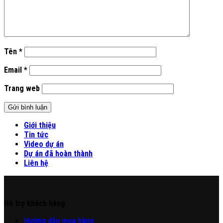
Tên
*
Email
*
Trang web
Giới thiệu
Tin tức
Video dự án
Dự án đã hoàn thành
Liên hệ
Hỗ trợ khách hàng
Hư
ớng
d
ẫn
mua hàng