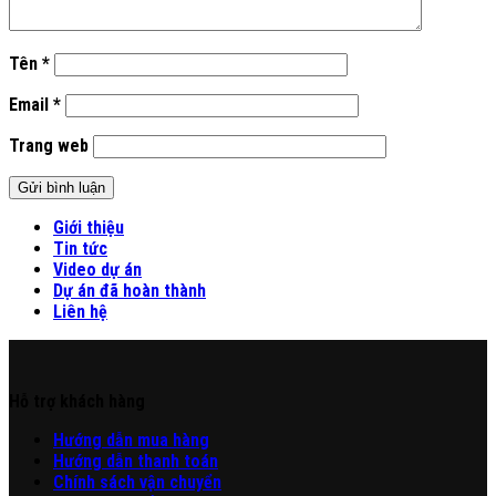
Tên
*
Email
*
Trang web
Giới thiệu
Tin tức
Video dự án
Dự án đã hoàn thành
Liên hệ
Hỗ trợ khách hàng
Hư
ớng
d
ẫn
mua hàng
Hướng dẫn thanh toán
Chính sách vận chuyển