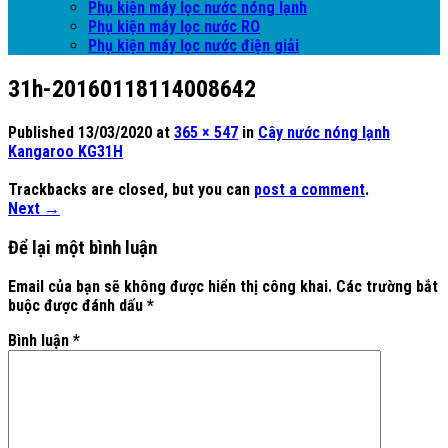
Phụ kiện máy lọc nước nóng lạnh
Phụ kiện máy lọc nước RO
Phụ kiện máy lọc nước điện giải
31h-20160118114008642
Published
13/03/2020
at
365 × 547
in
Cây nước nóng lạnh
Kangaroo KG31H
Trackbacks are closed, but you can
post a comment
.
Next
→
Để lại một bình luận
Email của bạn sẽ không được hiển thị công khai.
Các trường bắt
buộc được đánh dấu
*
Bình luận
*