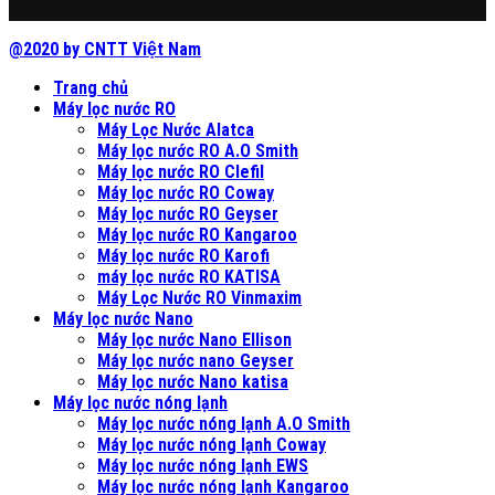
@2020 by CNTT Việt Nam
Trang chủ
Máy lọc nước RO
Máy Lọc Nước Alatca
Máy lọc nước RO A.O Smith
Máy lọc nước RO Clefil
Máy lọc nước RO Coway
Máy lọc nước RO Geyser
Máy lọc nước RO Kangaroo
Máy lọc nước RO Karofi
máy lọc nước RO KATISA
Máy Lọc Nước RO Vinmaxim
Máy lọc nước Nano
Máy lọc nước Nano Ellison
Máy lọc nước nano Geyser
Máy lọc nước Nano katisa
Máy lọc nước nóng lạnh
Máy lọc nước nóng lạnh A.O Smith
Máy lọc nước nóng lạnh Coway
Máy lọc nước nóng lạnh EWS
Máy lọc nước nóng lạnh Kangaroo