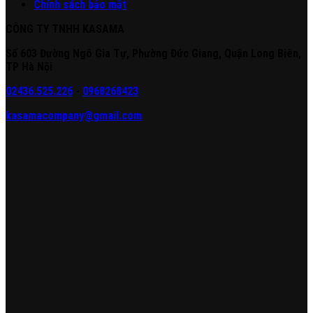
Chính sách bảo mật
CÔNG TY TNHH KASAMA
Số 603 Đường Ngô Gia Tự, Phường Đức Giang, Quận Long Biên,
TP Hà Nội
02436.525.226
-
0968268423
kasamacompany@gmail.com