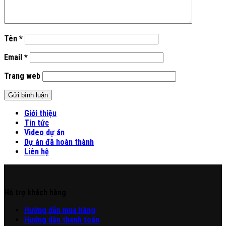
Tên
*
Email
*
Trang web
Giới thiệu
Tin tức
Video dự án
Dự án đã hoàn thành
Liên hệ
Hỗ trợ khách hàng
Hư
ớng
d
ẫn
mua hàng
Hướng dẫn thanh toán