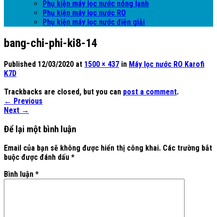
Phụ kiện máy lọc nước nóng lạnh
Phụ kiện máy lọc nước RO
Phụ kiện máy lọc nước điện giải
bang-chi-phi-ki8-14
Published
12/03/2020
at
1500 × 437
in
Máy lọc nước RO Karofi
K7D
Trackbacks are closed, but you can
post a comment
.
←
Previous
Next
→
Để lại một bình luận
Email của bạn sẽ không được hiển thị công khai.
Các trường bắt
buộc được đánh dấu
*
Bình luận
*