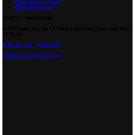
Chính sách vận chuyển
Chính sách bảo mật
CÔNG TY TNHH KASAMA
Số 603 Đường Ngô Gia Tự, Phường Đức Giang, Quận Long Biên,
TP Hà Nội
02436.525.226
-
0968268423
kasamacompany@gmail.com