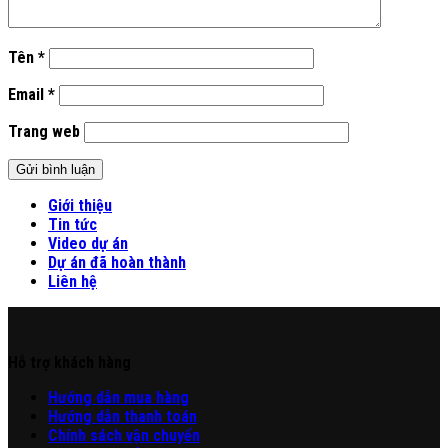
Tên
*
Email
*
Trang web
Giới thiệu
Tin tức
Video dự án
Dự án đã hoàn thành
Liên hệ
Hỗ trợ khách hàng
Hư
ớng
d
ẫn
mua hàng
Hướng dẫn thanh toán
Chính sách vận chuyển