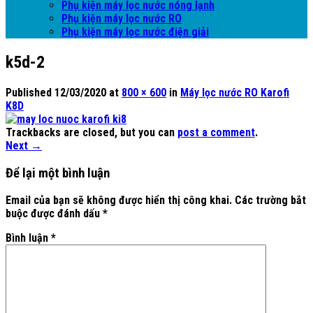
Phụ kiện máy lọc nước nóng lạnh
Phụ kiện máy lọc nước RO
Phụ kiện máy lọc nước điện giải
k5d-2
Published
12/03/2020
at
800 × 600
in
Máy lọc nước RO Karofi
K8D
Trackbacks are closed, but you can
post a comment
.
Next
→
Để lại một bình luận
Email của bạn sẽ không được hiển thị công khai.
Các trường bắt
buộc được đánh dấu
*
Bình luận
*