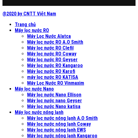
@2020 by CNTT Việt Nam
Trang chủ
Máy lọc nước RO
Máy Lọc Nước Alatca
Máy lọc nước RO A.O Smith
Máy lọc nước RO Clefil
Máy lọc nước RO Coway
Máy lọc nước RO Geyser
Máy lọc nước RO Kangaroo
Máy lọc nước RO Karofi
máy lọc nước RO KATISA
Máy Lọc Nước RO Vinmaxim
Máy lọc nước Nano
Máy lọc nước Nano Ellison
Máy lọc nước nano Geyser
Máy lọc nước Nano katisa
Máy lọc nước nóng lạnh
Máy lọc nước nóng lạnh A.O Smith
Máy lọc nước nóng lạnh Coway
Máy lọc nước nóng lạnh EWS
Máy lọc nước nóng lạnh Kangaroo