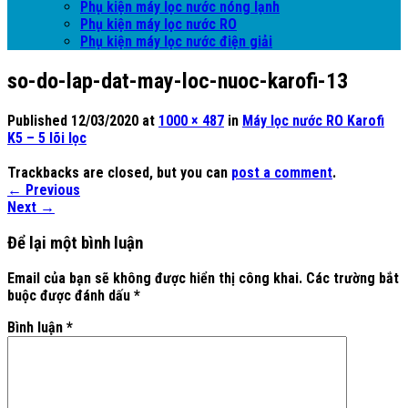
Phụ kiện máy lọc nước nóng lạnh
Phụ kiện máy lọc nước RO
Phụ kiện máy lọc nước điện giải
so-do-lap-dat-may-loc-nuoc-karofi-13
Published
12/03/2020
at
1000 × 487
in
Máy lọc nước RO Karofi
K5 – 5 lõi lọc
Trackbacks are closed, but you can
post a comment
.
←
Previous
Next
→
Để lại một bình luận
Email của bạn sẽ không được hiển thị công khai.
Các trường bắt
buộc được đánh dấu
*
Bình luận
*