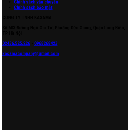
Chính sách vận chuyển
Chính sách bảo mật
CÔNG TY TNHH KASAMA
Số 603 Đường Ngô Gia Tự, Phường Đức Giang, Quận Long Biên,
TP Hà Nội
02436.525.226
-
0968268423
kasamacompany@gmail.com