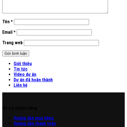
Tên
*
Email
*
Trang web
Giới thiệu
Tin tức
Video dự án
Dự án đã hoàn thành
Liên hệ
Hỗ trợ khách hàng
Hư
ớng
d
ẫn
mua hàng
Hướng dẫn thanh toán