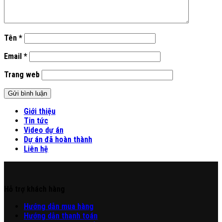
Tên
*
Email
*
Trang web
Giới thiệu
Tin tức
Video dự án
Dự án đã hoàn thành
Liên hệ
Hỗ trợ khách hàng
Hư
ớng
d
ẫn
mua hàng
Hướng dẫn thanh toán