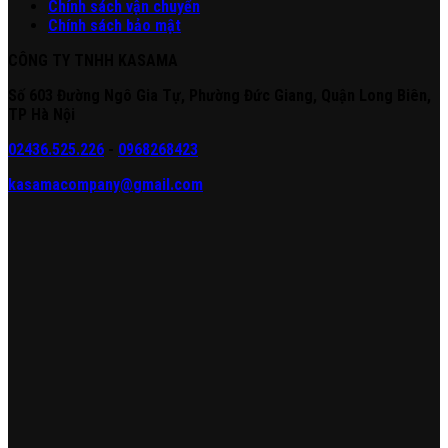
Chính sách vận chuyển
Chính sách bảo mật
CÔNG TY TNHH KASAMA
Số 603 Đường Ngô Gia Tự, Phường Đức Giang, Quận Long Biên,
TP Hà Nội
02436.525.226
-
0968268423
kasamacompany@gmail.com