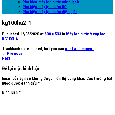
Phụ kiện máy lọc nước nóng lạnh
Phụ kiện máy lọc nước RO
Phụ kiện máy lọc nước điện giải
kg100ha2-1
Published
12/03/2020
at
800 × 533
in
Máy lọc nước 9 cấp lọc
KG100HA
Trackbacks are closed, but you can
post a comment
.
←
Previous
Next
→
Để lại một bình luận
Email của bạn sẽ không được hiển thị công khai.
Các trường bắt
buộc được đánh dấu
*
Bình luận
*