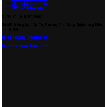
Chính sách vận chuyển
Chính sách bảo mật
CÔNG TY TNHH KASAMA
Số 603 Đường Ngô Gia Tự, Phường Đức Giang, Quận Long Biên,
TP Hà Nội
02436.525.226
-
0968268423
kasamacompany@gmail.com