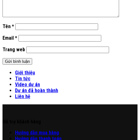
Tên
*
Email
*
Trang web
Giới thiệu
Tin tức
Video dự án
Dự án đã hoàn thành
Liên hệ
Hỗ trợ khách hàng
Hư
ớng
d
ẫn
mua hàng
Hướng dẫn thanh toán