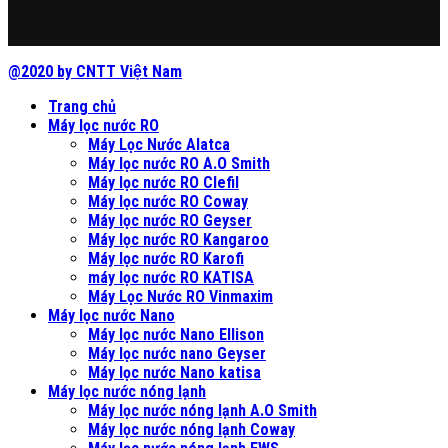
@2020 by CNTT Việt Nam
Trang chủ
Máy lọc nước RO
Máy Lọc Nước Alatca
Máy lọc nước RO A.O Smith
Máy lọc nước RO Clefil
Máy lọc nước RO Coway
Máy lọc nước RO Geyser
Máy lọc nước RO Kangaroo
Máy lọc nước RO Karofi
máy lọc nước RO KATISA
Máy Lọc Nước RO Vinmaxim
Máy lọc nước Nano
Máy lọc nước Nano Ellison
Máy lọc nước nano Geyser
Máy lọc nước Nano katisa
Máy lọc nước nóng lạnh
Máy lọc nước nóng lạnh A.O Smith
Máy lọc nước nóng lạnh Coway