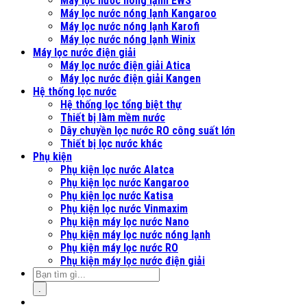
Máy lọc nước nóng lạnh EWS
Máy lọc nước nóng lạnh Kangaroo
Máy lọc nước nóng lạnh Karofi
Máy lọc nước nóng lạnh Winix
Máy lọc nước điện giải
Máy lọc nước điện giải Atica
Máy lọc nước điện giải Kangen
Hệ thống lọc nước
Hệ thống lọc tổng biệt thự
Thiết bị làm mềm nước
Dây chuyền lọc nước RO công suất lớn
Thiết bị lọc nước khác
Phụ kiện
Phụ kiện lọc nước Alatca
Phụ kiện lọc nước Kangaroo
Phụ kiện lọc nước Katisa
Phụ kiện lọc nước Vinmaxim
Phụ kiện máy lọc nước Nano
Phụ kiện máy lọc nước nóng lạnh
Phụ kiện máy lọc nước RO
Phụ kiện máy lọc nước điện giải
.