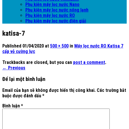
Phụ kiện máy lọc nước Nano
Phụ kiện máy lọc nước nóng lạnh
Phụ kiện máy lọc nước RO
Phụ kiện máy lọc nước điện giải
katisa-7
Published
01/04/2020
at
500 × 500
in
Máy lọc nước RO Katisa 7
cấp vỏ cường lực
Trackbacks are closed, but you can
post a comment
.
←
Previous
Để lại một bình luận
Email của bạn sẽ không được hiển thị công khai.
Các trường bắt
buộc được đánh dấu
*
Bình luận
*