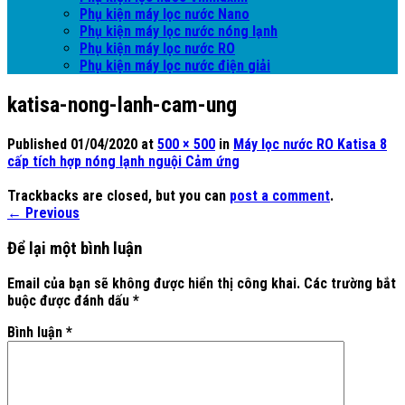
Phụ kiện máy lọc nước Nano
Phụ kiện máy lọc nước nóng lạnh
Phụ kiện máy lọc nước RO
Phụ kiện máy lọc nước điện giải
katisa-nong-lanh-cam-ung
Published
01/04/2020
at
500 × 500
in
Máy lọc nước RO Katisa 8
cấp tích hợp nóng lạnh nguội Cảm ứng
Trackbacks are closed, but you can
post a comment
.
←
Previous
Để lại một bình luận
Email của bạn sẽ không được hiển thị công khai.
Các trường bắt
buộc được đánh dấu
*
Bình luận
*