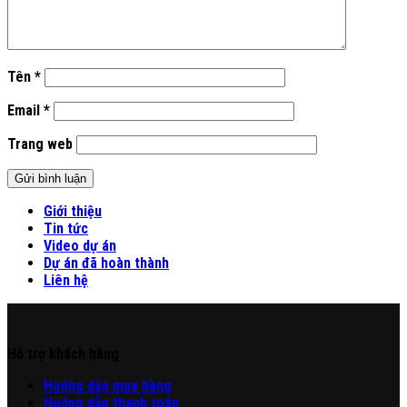
Tên
*
Email
*
Trang web
Giới thiệu
Tin tức
Video dự án
Dự án đã hoàn thành
Liên hệ
Hỗ trợ khách hàng
Hư
ớng
d
ẫn
mua hàng
Hướng dẫn thanh toán