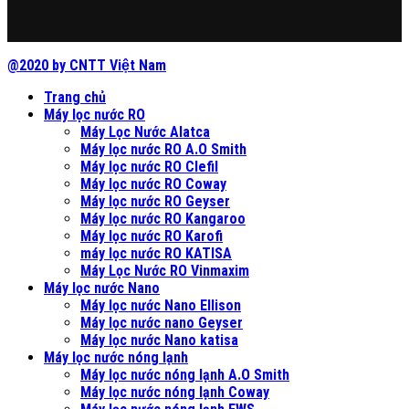
@2020 by CNTT Việt Nam
Trang chủ
Máy lọc nước RO
Máy Lọc Nước Alatca
Máy lọc nước RO A.O Smith
Máy lọc nước RO Clefil
Máy lọc nước RO Coway
Máy lọc nước RO Geyser
Máy lọc nước RO Kangaroo
Máy lọc nước RO Karofi
máy lọc nước RO KATISA
Máy Lọc Nước RO Vinmaxim
Máy lọc nước Nano
Máy lọc nước Nano Ellison
Máy lọc nước nano Geyser
Máy lọc nước Nano katisa
Máy lọc nước nóng lạnh
Máy lọc nước nóng lạnh A.O Smith
Máy lọc nước nóng lạnh Coway