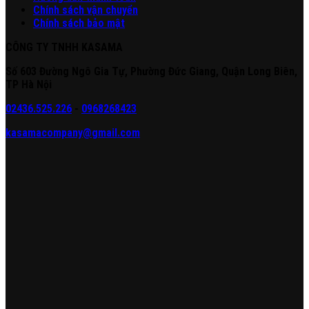
Chính sách vận chuyển
Chính sách bảo mật
CÔNG TY TNHH KASAMA
Số 603 Đường Ngô Gia Tự, Phường Đức Giang, Quận Long Biên,
TP Hà Nội
02436.525.226
-
0968268423
kasamacompany@gmail.com