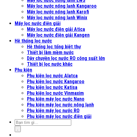
Máy lọc nước nóng lạnh EWS
Máy lọc nước nóng lạnh Kangaroo
Máy lọc nước nóng lạnh Karofi
Máy lọc nước nóng lạnh Winix
Máy lọc nước điện giải
Máy lọc nước điện giải Atica
Máy lọc nước điện giải Kangen
Hệ thống lọc nước
Hệ thống lọc tổng biệt thự
Thiết bị làm mềm nước
Dây chuyền lọc nước RO công suất lớn
Thiết bị lọc nước khác
Phụ kiện
Phụ kiện lọc nước Alatca
Phụ kiện lọc nước Kangaroo
Phụ kiện lọc nước Katisa
Phụ kiện lọc nước Vinmaxim
Phụ kiện máy lọc nước Nano
Phụ kiện máy lọc nước nóng lạnh
Phụ kiện máy lọc nước RO
Phụ kiện máy lọc nước điện giải
.