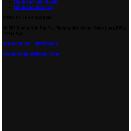
Chính sách vận chuyển
Chính sách bảo mật
CÔNG TY TNHH KASAMA
Số 603 Đường Ngô Gia Tự, Phường Đức Giang, Quận Long Biên,
TP Hà Nội
02436.525.226
-
0968268423
kasamacompany@gmail.com