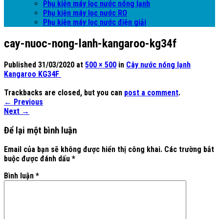
Phụ kiện máy lọc nước nóng lạnh
Phụ kiện máy lọc nước RO
Phụ kiện máy lọc nước điện giải
cay-nuoc-nong-lanh-kangaroo-kg34f
Published
31/03/2020
at
500 × 500
in
Cây nước nóng lạnh
Kangaroo KG34F
Trackbacks are closed, but you can
post a comment
.
←
Previous
Next
→
Để lại một bình luận
Email của bạn sẽ không được hiển thị công khai.
Các trường bắt
buộc được đánh dấu
*
Bình luận
*