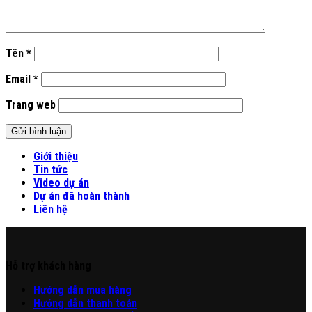
Tên
*
Email
*
Trang web
Giới thiệu
Tin tức
Video dự án
Dự án đã hoàn thành
Liên hệ
Hỗ trợ khách hàng
Hư
ớng
d
ẫn
mua hàng
Hướng dẫn thanh toán