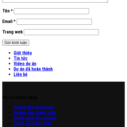
Tên
*
Email
*
Trang web
Giới thiệu
Tin tức
Video dự án
Dự án đã hoàn thành
Liên hệ
Hỗ trợ khách hàng
Hư
ớng
d
ẫn
mua hàng
Hướng dẫn thanh toán
Chính sách vận chuyển
Chính sách bảo mật