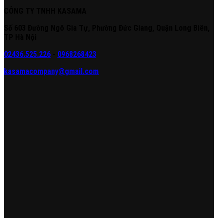
CÔNG TY TNHH KASAMA
Số 603 Đường Ngô Gia Tự, Phường Đức Giang, Quận Long Biên,
TP Hà Nội
02436.525.226
-
0968268423
kasamacompany@gmail.com