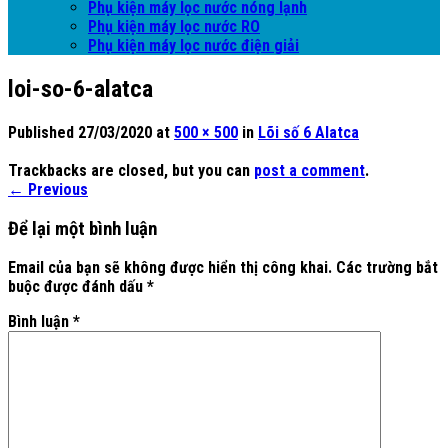
Phụ kiện máy lọc nước nóng lạnh
Phụ kiện máy lọc nước RO
Phụ kiện máy lọc nước điện giải
loi-so-6-alatca
Published
27/03/2020
at
500 × 500
in
Lõi số 6 Alatca
Trackbacks are closed, but you can
post a comment
.
←
Previous
Để lại một bình luận
Email của bạn sẽ không được hiển thị công khai.
Các trường bắt
buộc được đánh dấu
*
Bình luận
*