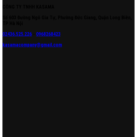
CÔNG TY TNHH KASAMA
Số 603 Đường Ngô Gia Tự, Phường Đức Giang, Quận Long Biên,
TP Hà Nội
02436.525.226
-
0968268423
kasamacompany@gmail.com