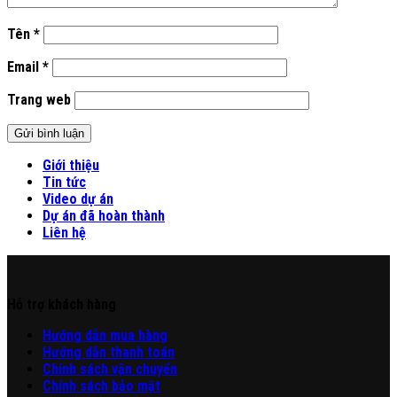
Tên
*
Email
*
Trang web
Giới thiệu
Tin tức
Video dự án
Dự án đã hoàn thành
Liên hệ
Hỗ trợ khách hàng
Hư
ớng
d
ẫn
mua hàng
Hướng dẫn thanh toán
Chính sách vận chuyển
Chính sách bảo mật