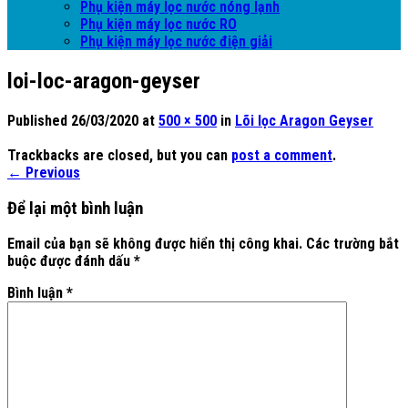
Phụ kiện máy lọc nước nóng lạnh
Phụ kiện máy lọc nước RO
Phụ kiện máy lọc nước điện giải
loi-loc-aragon-geyser
Published
26/03/2020
at
500 × 500
in
Lõi lọc Aragon Geyser
Trackbacks are closed, but you can
post a comment
.
←
Previous
Để lại một bình luận
Email của bạn sẽ không được hiển thị công khai.
Các trường bắt
buộc được đánh dấu
*
Bình luận
*