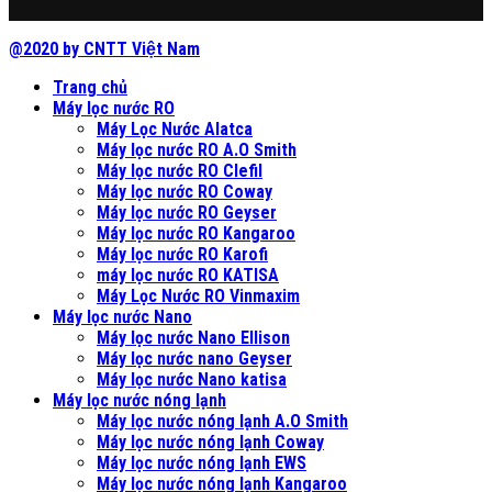
@2020 by CNTT Việt Nam
Trang chủ
Máy lọc nước RO
Máy Lọc Nước Alatca
Máy lọc nước RO A.O Smith
Máy lọc nước RO Clefil
Máy lọc nước RO Coway
Máy lọc nước RO Geyser
Máy lọc nước RO Kangaroo
Máy lọc nước RO Karofi
máy lọc nước RO KATISA
Máy Lọc Nước RO Vinmaxim
Máy lọc nước Nano
Máy lọc nước Nano Ellison
Máy lọc nước nano Geyser
Máy lọc nước Nano katisa
Máy lọc nước nóng lạnh
Máy lọc nước nóng lạnh A.O Smith
Máy lọc nước nóng lạnh Coway
Máy lọc nước nóng lạnh EWS
Máy lọc nước nóng lạnh Kangaroo