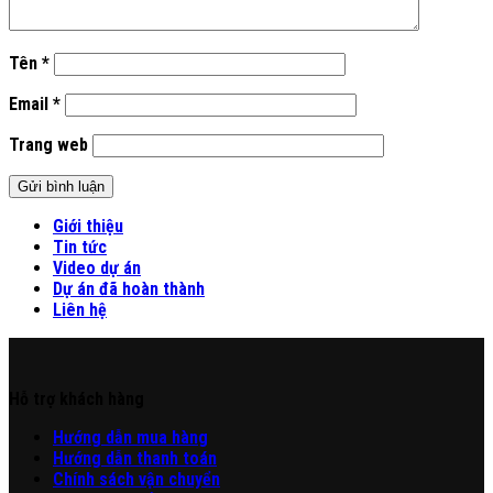
Tên
*
Email
*
Trang web
Giới thiệu
Tin tức
Video dự án
Dự án đã hoàn thành
Liên hệ
Hỗ trợ khách hàng
Hư
ớng
d
ẫn
mua hàng
Hướng dẫn thanh toán
Chính sách vận chuyển