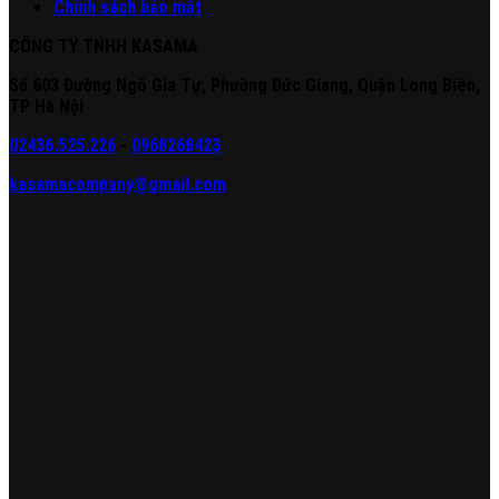
Chính sách bảo mật
CÔNG TY TNHH KASAMA
Số 603 Đường Ngô Gia Tự, Phường Đức Giang, Quận Long Biên,
TP Hà Nội
02436.525.226
-
0968268423
kasamacompany@gmail.com