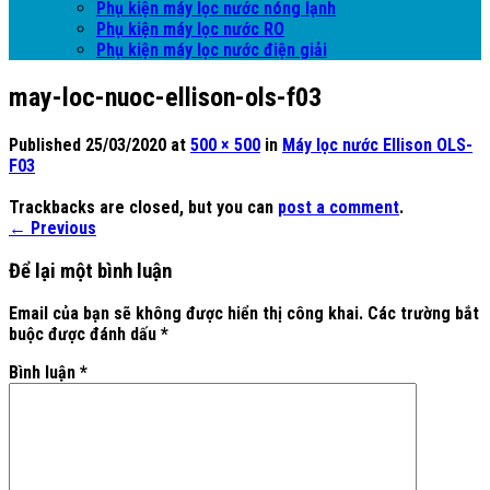
Phụ kiện máy lọc nước nóng lạnh
Phụ kiện máy lọc nước RO
Phụ kiện máy lọc nước điện giải
may-loc-nuoc-ellison-ols-f03
Published
25/03/2020
at
500 × 500
in
Máy lọc nước Ellison OLS-
F03
Trackbacks are closed, but you can
post a comment
.
←
Previous
Để lại một bình luận
Email của bạn sẽ không được hiển thị công khai.
Các trường bắt
buộc được đánh dấu
*
Bình luận
*