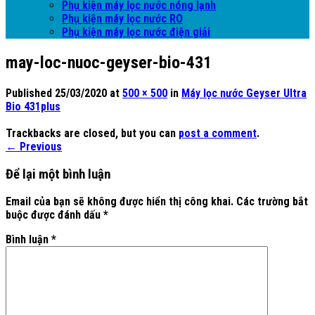
Phụ kiện máy lọc nước nóng lạnh
Phụ kiện máy lọc nước RO
Phụ kiện máy lọc nước điện giải
may-loc-nuoc-geyser-bio-431
Published
25/03/2020
at
500 × 500
in
Máy lọc nước Geyser Ultra
Bio 431plus
Trackbacks are closed, but you can
post a comment
.
←
Previous
Để lại một bình luận
Email của bạn sẽ không được hiển thị công khai.
Các trường bắt
buộc được đánh dấu
*
Bình luận
*