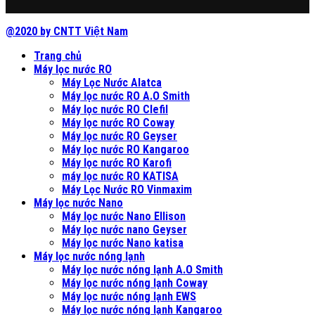
@2020 by CNTT Việt Nam
Trang chủ
Máy lọc nước RO
Máy Lọc Nước Alatca
Máy lọc nước RO A.O Smith
Máy lọc nước RO Clefil
Máy lọc nước RO Coway
Máy lọc nước RO Geyser
Máy lọc nước RO Kangaroo
Máy lọc nước RO Karofi
máy lọc nước RO KATISA
Máy Lọc Nước RO Vinmaxim
Máy lọc nước Nano
Máy lọc nước Nano Ellison
Máy lọc nước nano Geyser
Máy lọc nước Nano katisa
Máy lọc nước nóng lạnh
Máy lọc nước nóng lạnh A.O Smith
Máy lọc nước nóng lạnh Coway
Máy lọc nước nóng lạnh EWS
Máy lọc nước nóng lạnh Kangaroo