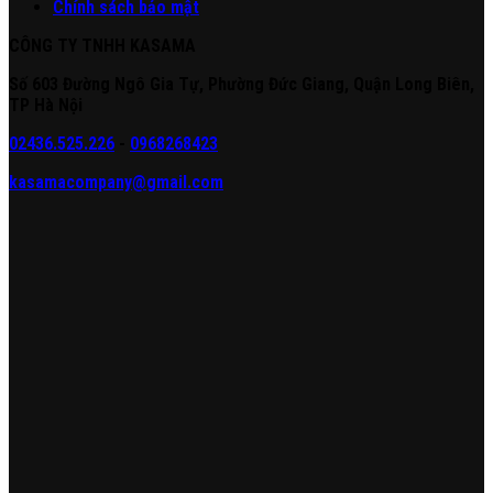
Chính sách bảo mật
CÔNG TY TNHH KASAMA
Số 603 Đường Ngô Gia Tự, Phường Đức Giang, Quận Long Biên,
TP Hà Nội
02436.525.226
-
0968268423
kasamacompany@gmail.com