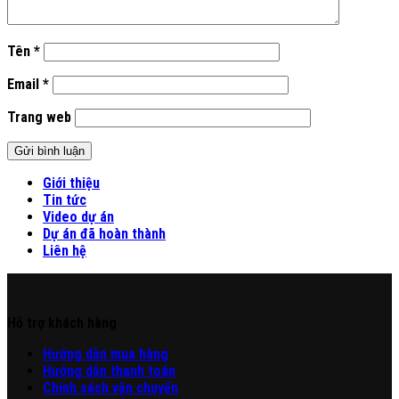
Tên
*
Email
*
Trang web
Giới thiệu
Tin tức
Video dự án
Dự án đã hoàn thành
Liên hệ
Hỗ trợ khách hàng
Hư
ớng
d
ẫn
mua hàng
Hướng dẫn thanh toán
Chính sách vận chuyển