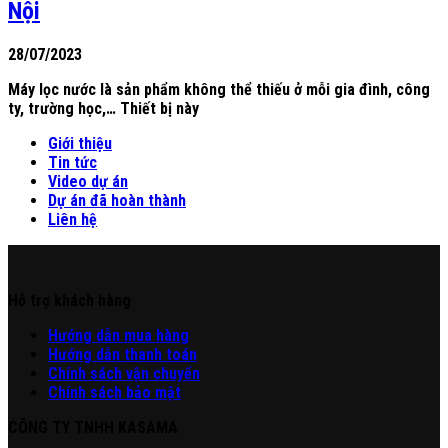
Nội
28/07/2023
Máy lọc nước là sản phẩm không thể thiếu ở mỗi gia đình, công
ty, trường học,… Thiết bị này
Giới thiệu
Tin tức
Video dự án
Dự án đã hoàn thành
Liên hệ
Hỗ trợ khách hàng
Hư
ớng
d
ẫn
mua hàng
Hướng dẫn thanh toán
Chính sách vận chuyển
Chính sách bảo mật
CÔNG TY TNHH KASAMA