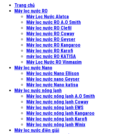
Trang chủ
Máy lọc nước RO
Máy Lọc Nước Alatca
Máy lọc nước RO A.O Smith
Máy lọc nước RO Clefil
Máy lọc nước RO Coway
Máy lọc nước RO Geyser
Máy lọc nước RO Kangaroo
Máy lọc nước RO Karofi
máy lọc nước RO KATISA
Máy Lọc Nước RO Vinmaxim
Máy lọc nước Nano
Máy lọc nước Nano Ellison
Máy lọc nước nano Geyser
Máy lọc nước Nano katisa
Máy lọc nước nóng lạnh
Máy lọc nước nóng lạnh A.O Smith
Máy lọc nước nóng lạnh Coway
Máy lọc nước nóng lạnh EWS
Máy lọc nước nóng lạnh Kangaroo
Máy lọc nước nóng lạnh Karofi
Máy lọc nước nóng lạnh Winix
Máy lọc nước điện giải