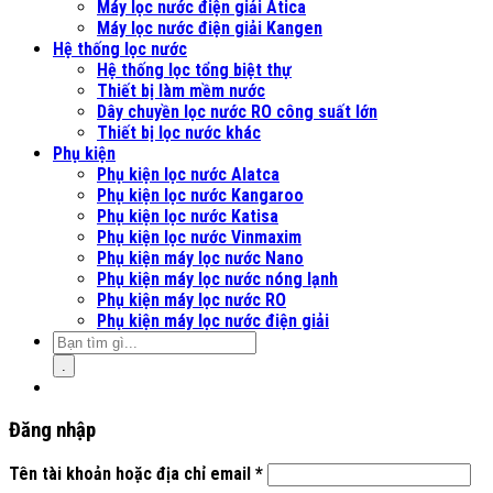
Máy lọc nước điện giải Atica
Máy lọc nước điện giải Kangen
Hệ thống lọc nước
Hệ thống lọc tổng biệt thự
Thiết bị làm mềm nước
Dây chuyền lọc nước RO công suất lớn
Thiết bị lọc nước khác
Phụ kiện
Phụ kiện lọc nước Alatca
Phụ kiện lọc nước Kangaroo
Phụ kiện lọc nước Katisa
Phụ kiện lọc nước Vinmaxim
Phụ kiện máy lọc nước Nano
Phụ kiện máy lọc nước nóng lạnh
Phụ kiện máy lọc nước RO
Phụ kiện máy lọc nước điện giải
.
Đăng nhập
Tên tài khoản hoặc địa chỉ email
*