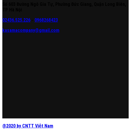
Số 603 Đường Ngô Gia Tự, Phường Đức Giang, Quận Long Biên,
TP Hà Nội
02436.525.226
-
0968268423
kasamacompany@gmail.com
@2020 by CNTT Việt Nam