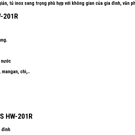
ản, tủ inox sang trọng phù hợp với không gian của gia đình, văn 
W-201R
ụng.
g nước
, mangan, chì,..
EWS HW-201R
 đình