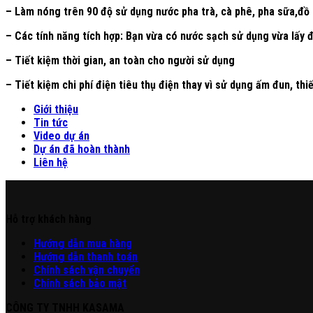
– Làm nóng trên 90 độ sử dụng nước pha trà, cà phê, pha sữa,đồ u
– Các tính năng tích hợp: Bạn vừa có nước sạch sử dụng vừa lấy đ
– Tiết kiệm thời gian, an toàn cho người sử dụng
– Tiết kiệm chi phí điện tiêu thụ điện thay vì sử dụng ấm đun, thi
Giới thiệu
Tin tức
Video dự án
Dự án đã hoàn thành
Liên hệ
Hỗ trợ khách hàng
Hư
ớng
d
ẫn
mua hàng
Hướng dẫn thanh toán
Chính sách vận chuyển
Chính sách bảo mật
CÔNG TY TNHH KASAMA