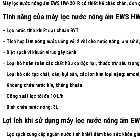
Máy lọc nước nóng ấm EWS HW-201R có thiết kế chắc chắn, đơn gi
Tính năng của máy lọc nước nóng ấm EWS H
– Lọc nước tinh khiết đạt chuẩn BYT
– Tích hợp làm nóng nước uống với 2 vòi cho nước nóng, ấm sử d
– Diệt sạch vi khuẩn virus gây bệnh
– Loại bỏ hoàn toàn các chất hữu cơ độc hại, thuốc trừ sâu tron
– Loại bỏ các tạp chất, căn, bụi bẩn, các ion kim loại nặng: amoni
– Khoang chứa nước kín, kháng khuẩn
– Công suất lọc tối đa:10 L/h
– Bình chứa nước nóng: 3L
Lợi ích khi sử dụng máy lọc nước nóng ấm 
– Lọc sạch cung cấp nguồn nước tinh khiết đảm bảo sức khỏe gia