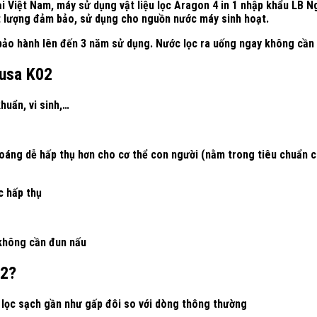
ại Việt Nam, máy sử dụng vật liệu lọc Aragon 4 in 1 nhập khẩu LB N
ất lượng đảm bảo, sử dụng cho nguồn nước máy sinh hoạt.
 bảo hành lên đến 3 năm sử dụng. Nước lọc ra uống ngay không cần đ
iusa K02
huẩn, vi sinh,…
oáng dễ hấp thụ hơn cho cơ thể con người (nằm trong tiêu chuẩn c
c hấp thụ
 không cần đun nấu
02?
, lọc sạch gần như gấp đôi so với dòng thông thường