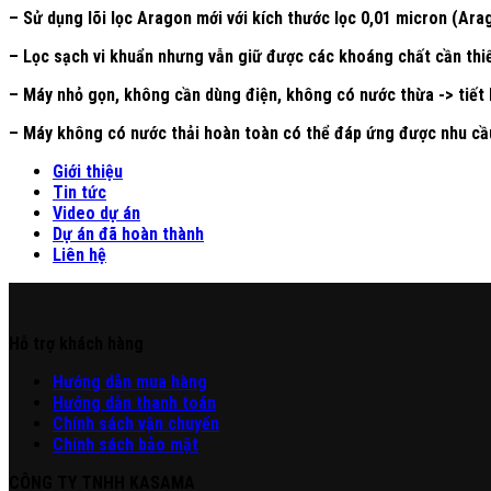
– Sử dụng lõi lọc Aragon mới với kích thước lọc 0,01 micron (Arag
– Lọc sạch vi khuẩn nhưng vẫn giữ được các khoáng chất cần thi
– Máy nhỏ gọn, không cần dùng điện, không có nước thừa -> tiết 
– Máy không có nước thải hoàn toàn có thể đáp ứng được nhu cầu
Giới thiệu
Tin tức
Video dự án
Dự án đã hoàn thành
Liên hệ
Hỗ trợ khách hàng
Hư
ớng
d
ẫn
mua hàng
Hướng dẫn thanh toán
Chính sách vận chuyển
Chính sách bảo mật
CÔNG TY TNHH KASAMA