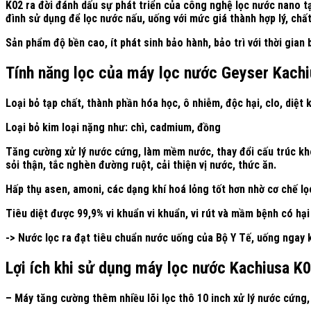
K02 ra đời đánh dấu sự phát triển của công nghệ lọc nước nano t
đình sử dụng để lọc nước nấu, uống với mức giá thành hợp lý, ch
Sản phẩm độ bền cao, ít phát sinh bảo hành, bảo trì với thời gian
Tính năng lọc của máy lọc nước Geyser Kach
Loại bỏ tạp chất, thành phần hóa học, ô nhiễm, độc hại, clo, diệt k
Loại bỏ kim loại nặng như: chì, cadmium, đồng
Tăng cường xử lý nước cứng, làm mềm nước, thay đổi cấu trúc kh
sỏi thận, tắc nghèn đường ruột, cải thiện vị nước, thức ăn.
Hấp thụ asen, amoni, các dạng khí hoá lỏng tốt hơn nhờ cơ chế lọ
Tiêu diệt được 99,9% vi khuẩn vi khuẩn, vi rút và mầm bệnh có hại
-> Nước lọc ra đạt tiêu chuẩn nước uống của Bộ Y Tế, uống ngay
Lợi ích khi sử dụng máy lọc nước Kachiusa K
– Máy tăng cường thêm nhiều lõi lọc thô 10 inch xử lý nước cứng