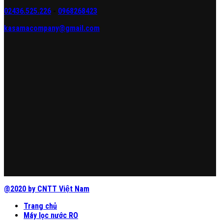
02436.525.226
-
0968268423
kasamacompany@gmail.com
@2020 by CNTT Việt Nam
Trang chủ
Máy lọc nước RO