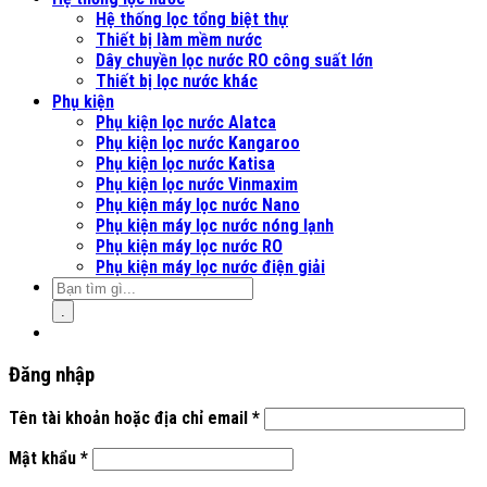
Hệ thống lọc tổng biệt thự
Thiết bị làm mềm nước
Dây chuyền lọc nước RO công suất lớn
Thiết bị lọc nước khác
Phụ kiện
Phụ kiện lọc nước Alatca
Phụ kiện lọc nước Kangaroo
Phụ kiện lọc nước Katisa
Phụ kiện lọc nước Vinmaxim
Phụ kiện máy lọc nước Nano
Phụ kiện máy lọc nước nóng lạnh
Phụ kiện máy lọc nước RO
Phụ kiện máy lọc nước điện giải
.
Đăng nhập
Tên tài khoản hoặc địa chỉ email
*
Mật khẩu
*