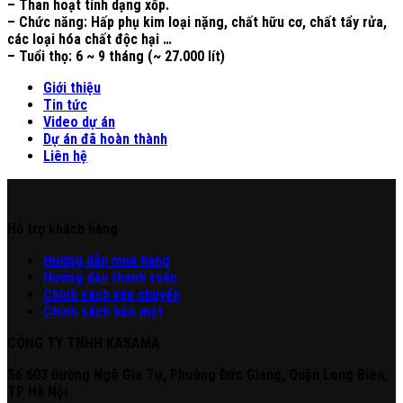
– Than hoạt tính dạng xốp.
– Chức năng: Hấp phụ kim loại nặng, chất hữu cơ, chất tẩy rửa,
các loại hóa chất độc hại …
– Tuổi thọ: 6 ~ 9 tháng (~ 27.000 lít)
Giới thiệu
Tin tức
Video dự án
Dự án đã hoàn thành
Liên hệ
Hỗ trợ khách hàng
Hư
ớng
d
ẫn
mua hàng
Hướng dẫn thanh toán
Chính sách vận chuyển
Chính sách bảo mật
CÔNG TY TNHH KASAMA
Số 603 Đường Ngô Gia Tự, Phường Đức Giang, Quận Long Biên,
TP Hà Nội