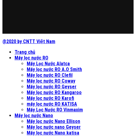
@2020 by CNTT Việt Nam
Trang chủ
Máy lọc nước RO
Máy Lọc Nước Alatca
Máy lọc nước RO A.O Smith
Máy lọc nước RO Clefil
Máy lọc nước RO Coway
Máy lọc nước RO Geyser
Máy lọc nước RO Kangaroo
Máy lọc nước RO Karofi
máy lọc nước RO KATISA
Máy Lọc Nước RO Vinmaxim
Máy lọc nước Nano
Máy lọc nước Nano Ellison
Máy lọc nước nano Geyser
Máy lọc nước Nano katisa