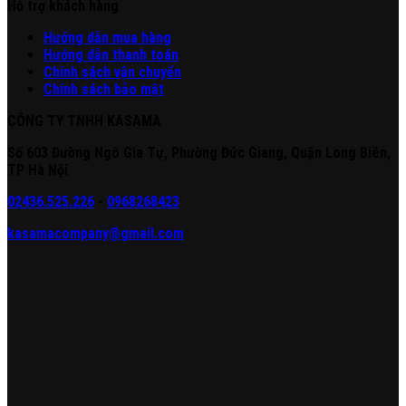
Hỗ trợ khách hàng
Hư
ớng
d
ẫn
mua hàng
Hướng dẫn thanh toán
Chính sách vận chuyển
Chính sách bảo mật
CÔNG TY TNHH KASAMA
Số 603 Đường Ngô Gia Tự, Phường Đức Giang, Quận Long Biên,
TP Hà Nội
02436.525.226
-
0968268423
kasamacompany@gmail.com