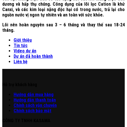
dương và hấp thụ chúng. Công dụng của lõi lọc Cation là khử
Canxi, và các kim loại nặng độc hại có trong nước, trả lại cho
nguồn nước vị ngon tự nhiên và an toàn với sức khỏe.
Lõi nên hoàn nguyên sau 3 – 6 tháng và thay thế sau 18-24
tháng.
Giới thiệu
Tin tức
Video dự án
Dự án đã hoàn thành
Liên hệ
Hỗ trợ khách hàng
Hư
ớng
d
ẫn
mua hàng
Hướng dẫn thanh toán
Chính sách vận chuyển
Chính sách bảo mật
CÔNG TY TNHH KASAMA