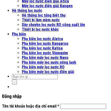
Máy lọc nước điện giải Atica
Máy lọc nước điện giải Kangen
Hệ thống lọc nước
Hệ thống lọc tổng biệt thự
Thiết bị làm mềm nước
Dây chuyền lọc nước RO công suất lớn
Thiết bị lọc nước khác
Phụ kiện
Phụ kiện lọc nước Alatca
Phụ kiện lọc nước Kangaroo
Phụ kiện lọc nước Katisa
Phụ kiện lọc nước Vinmaxim
Phụ kiện máy lọc nước Nano
Phụ kiện máy lọc nước nóng lạnh
Phụ kiện máy lọc nước RO
Phụ kiện máy lọc nước điện giải
.
Đăng nhập
Tên tài khoản hoặc địa chỉ email
*