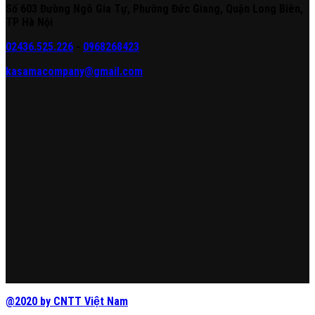
Số 603 Đường Ngô Gia Tự, Phường Đức Giang, Quận Long Biên,
TP Hà Nội
02436.525.226
-
0968268423
kasamacompany@gmail.com
@2020 by CNTT Việt Nam