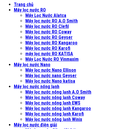
Trang chủ
Máy lọc nước RO
Máy Lọc Nước Alatca
Máy lọc nước RO A.O Smith
Máy lọc nước RO Clefil
Máy lọc nước RO Coway
Máy lọc nước RO Geyser
Máy lọc nước RO Kangaroo
Máy lọc nước RO Karofi
máy lọc nước RO KATISA
Máy Lọc Nước RO Vinmaxim
Máy lọc nước Nano
Máy lọc nước Nano Ellison
Máy lọc nước nano Geyser
Máy lọc nước Nano katisa
Máy lọc nước nóng lạnh
Máy lọc nước nóng lạnh A.O Smith
Máy lọc nước nóng lạnh Coway
Máy lọc nước nóng lạnh EWS
Máy lọc nước nóng lạnh Kangaroo
Máy lọc nước nóng lạnh Karofi
Máy lọc nước nóng lạnh Winix
Máy lọc nước điện giải