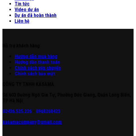
Tin tức
Video dự án
Dự án đã hoàn thành
Liên hệ
Hỗ trợ khách hàng
Hư
ớng
d
ẫn
mua hàng
Hướng dẫn thanh toán
Chính sách vận chuyển
Chính sách bảo mật
CÔNG TY TNHH KASAMA
Số 603 Đường Ngô Gia Tự, Phường Đức Giang, Quận Long Biên,
TP Hà Nội
02436.525.226
-
0968268423
kasamacompany@gmail.com