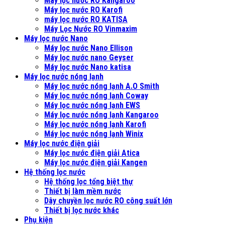
Máy lọc nước RO Kangaroo
Máy lọc nước RO Karofi
máy lọc nước RO KATISA
Máy Lọc Nước RO Vinmaxim
Máy lọc nước Nano
Máy lọc nước Nano Ellison
Máy lọc nước nano Geyser
Máy lọc nước Nano katisa
Máy lọc nước nóng lạnh
Máy lọc nước nóng lạnh A.O Smith
Máy lọc nước nóng lạnh Coway
Máy lọc nước nóng lạnh EWS
Máy lọc nước nóng lạnh Kangaroo
Máy lọc nước nóng lạnh Karofi
Máy lọc nước nóng lạnh Winix
Máy lọc nước điện giải
Máy lọc nước điện giải Atica
Máy lọc nước điện giải Kangen
Hệ thống lọc nước
Hệ thống lọc tổng biệt thự
Thiết bị làm mềm nước
Dây chuyền lọc nước RO công suất lớn
Thiết bị lọc nước khác
Phụ kiện